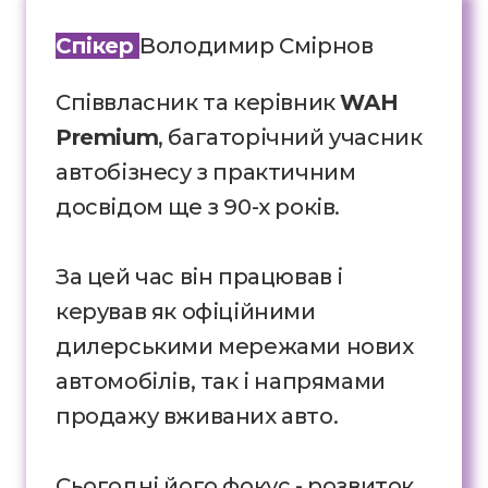
Спікер
Володимир Смірнов
Cпіввласник та керівник
WAH
Premium
, багаторічний учасник
автобізнесу з практичним
досвідом ще з 90-х років.
За цей час він працював і
керував як офіційними
дилерськими мережами нових
автомобілів, так і напрямами
продажу вживаних авто.
Сьогодні його фокус - розвиток