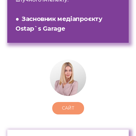
●
Засновник медіапроєкту
Ostap`s Garage
САЙТ