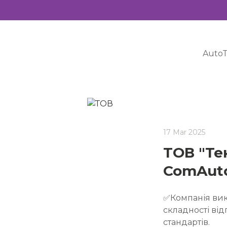
AutoT
17 Mar 2025
ТОВ "Те
ComAuto
✅Компанія вик
складності від
стандартів.