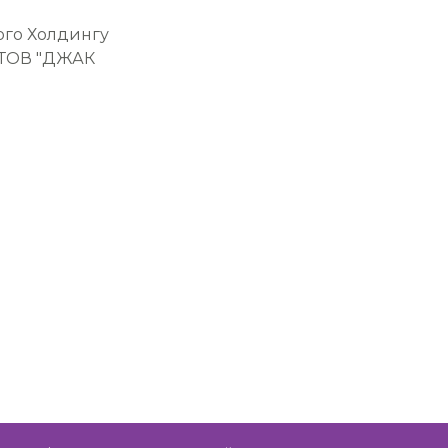
ого Холдингу
– ТОВ "ДЖАК