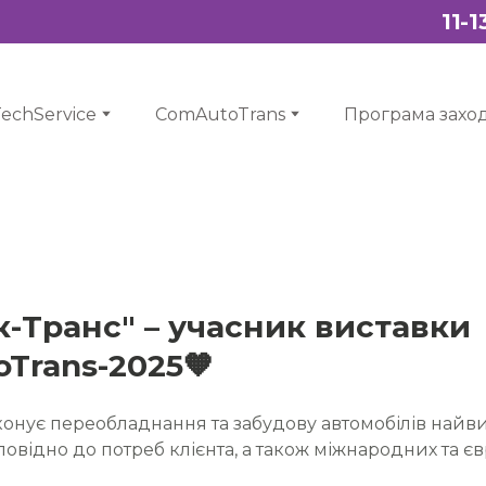
11-
echService
ComAutoTrans
Програма заход
к-Транс" – учасник виставки
Trans-2025🧡
онує переобладнання та забудову автомобілів найв
повідно до потреб клієнта, а також міжнародних та 