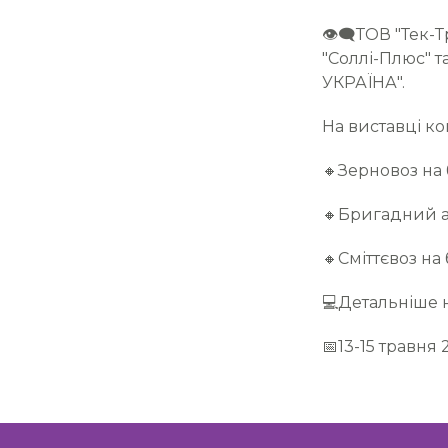
👁‍🗨ТОВ "Тек
"Соллі-Плюс" т
УКРАЇНА".
На виставці ко
🔸Зерновоз на 
🔸Бригадний ав
🔸Сміттєвоз на 
💻Детальніше на
📅13-15 травня