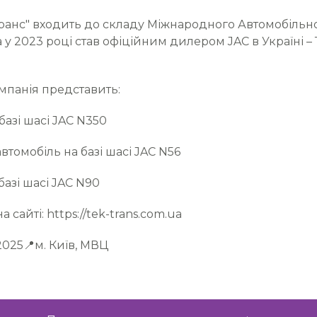
-Транс" входить до складу Міжнародного Автомобільн
а у 2023 році став офіційним дилером JAC в Україні 
мпанія представить:
базі шасі JAC N350
томобіль на базі шасі JAC N56
базі шасі JAC N90
 сайті: https://tek-trans.com.ua
 2025📍м. Київ, МВЦ