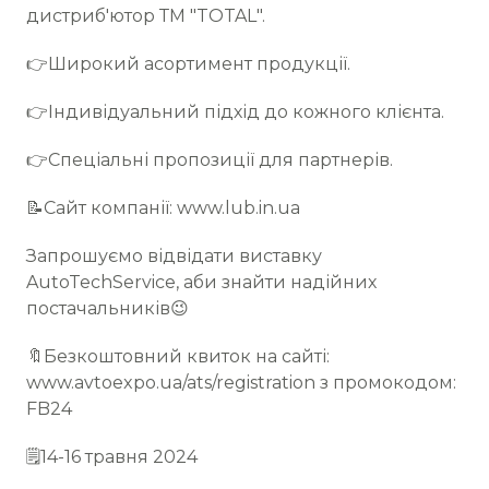
дистриб'ютор ТМ "TOTAL".
👉Широкий асортимент продукції.
👉Індивідуальний підхід до кожного клієнта.
👉Спеціальні пропозиції для партнерів.
📝Сайт компанії: www.lub.in.ua
Запрошуємо відвідати виставку
AutoTechService, аби знайти надійних
постачальників😉
🔖Безкоштовний квиток на сайті:
www.avtoexpo.ua/ats/registration з промокодом:
FB24
🗒14-16 травня 2024