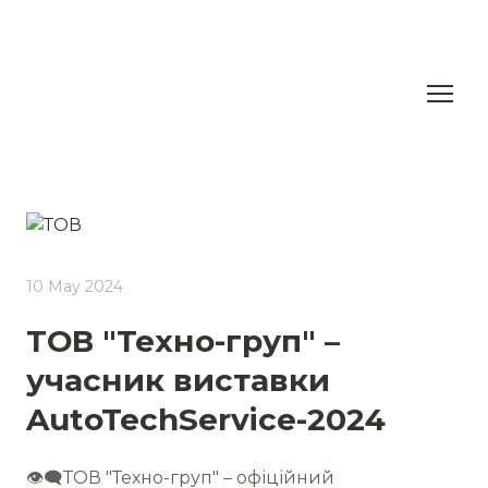
10 May 2024
ТОВ "Техно-груп" –
учасник виставки
AutoTechService-2024
👁‍🗨ТОВ "Техно-груп" – офіційний