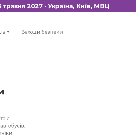
13 травня 2027 • Україна, Київ, МВЦ
ів
Заходи безпеки
и
та є
автобусів.
хніки: