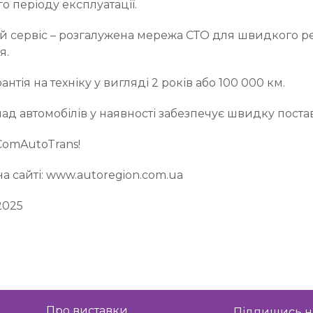
о періоду експлуатації.
 сервіс – розгалужена мережа СТО для швидкого ре
я.
нтія на техніку у вигляді 2 років або 100 000 км.
д автомобілів у наявності забезпечує швидку постав
 ComAutoTrans!
а сайті: www.autoregion.com.ua
2025
Про виставки
Підпишись н