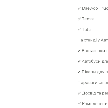
✅ Daewoo Truc
✅ Temsa
✅ Tata
На стенді у Ав
✔ Вантажівки т
✔ Автобуси для
✔ Пікапи для 
Переваги співп
✅ Досвід та ре
✅ Комплексний 