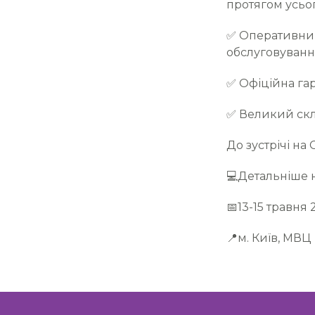
протягом усьог
✅ Оперативний
обслуговуванн
✅ Офіційна гара
✅ Великий скла
До зустрічі на
💻Детальніше н
📅13-15 травня 
📍м. Київ, МВЦ