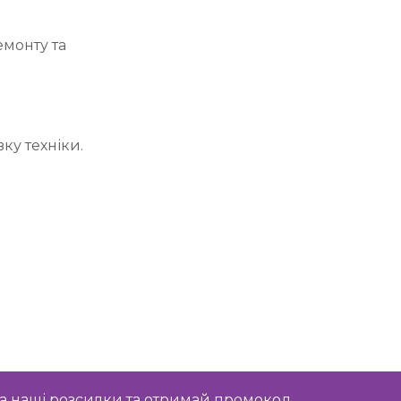
монту та
ку техніки.
а наші розсилки та отримай промокод