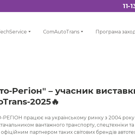
11-
echService
ComAutoTrans
Програма заход
то-Регіон" – учасник виставк
Trans-2025🔥
-РЕГІОН працює на українському ринку з 2004 року 
ачальником вантажного транспорту, спецтехніки та 
є офіційним партнером таких світових брендів автоте