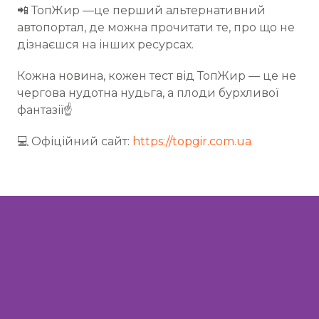
📲 ТопЖир —це перший альтернативний
автопортал, де можна прочитати те, про що не
дізнаєшся на інших ресурсах.
Кожна новина, кожен тест від ТопЖир — це не
чергова нудотна нудьга, а плоди бурхливої
фантазії☝
💻 Офіційний сайт:
https://topgir.com.ua