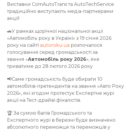
Виставки ComAutoTrans та AutoTechService
традиційно виступають медіа-партнерами
акції!
🚗У рамках щорічної національної акції
«Автомобіль року в Україні» з 19 січня 2026
року на сайті
autoroku.ua
розпочалося
голосування серед громадськості за
звання «
Автомобіль року 2026
», яке
триватиме до 28 лютого 2026 року
📢Саме громадськість буде обирати 10
автомобілів-претендентів на звання «Авто Року
2026», які згодом протестує Експертне журі
акції на Тест-драйві фіналістів.
🏆 За сумою балів Громадського та
Експертного журі в березні буде визначено
абсолютного переможця та переможців у