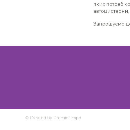
яких потреб ко
автоцистерни, 
Запрошуємо до
© Created by Premier Expo