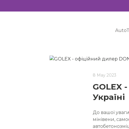
AutoT
8 May 2023
GOLEX -
Україні
До вашої уваги
мінівени, самос
автобетонозміш