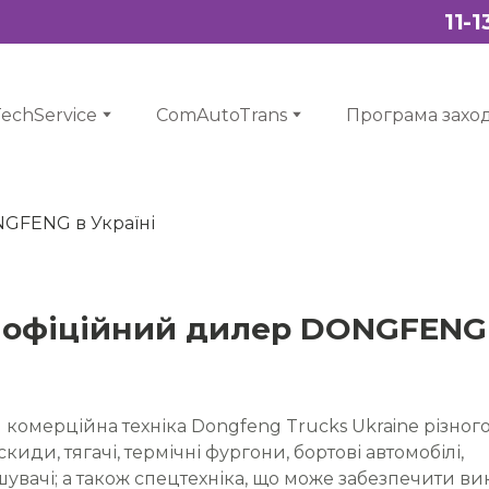
11-
echService
ComAutoTrans
Програма заход
 офіційний дилер DONGFENG
 комерційна техніка Dongfeng Trucks Ukraine різног
киди, тягачі, термічні фургони, бортові автомобілі,
увачі; а також спецтехніка, що може забезпечити в