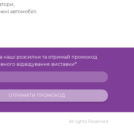
атори,
жні автомобілі.
а наші розсилки та отримай промокод
вного відвідування виставки
*
ОТРИМАТИ ПРОМОКОД
All rights Reserved