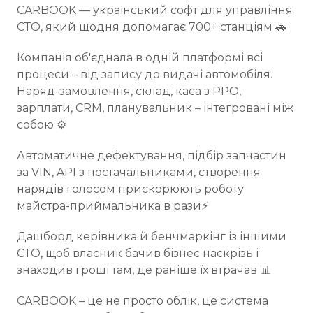
CARBOOK — український софт для управління
СТО, який щодня допомагає 700+ станціям 🚗
Компанія об'єднала в одній платформі всі
процеси – від запису до видачі автомобіля.
Наряд-замовлення, склад, каса з РРО,
зарплати, CRM, планувальник – інтегровані між
собою ⚙️
Автоматичне дефектування, підбір запчастин
за VIN, API з постачальниками, створення
нарядів голосом прискорюють роботу
майстра-приймальника в рази⚡
Дашборд керівника й бенчмаркінг із іншими
СТО, щоб власник бачив бізнес наскрізь і
знаходив гроші там, де раніше їх втрачав 📊
CARBOOK – це не просто облік, це система