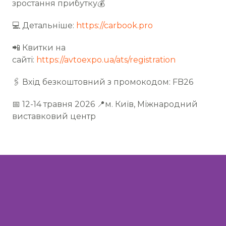
зростання прибутку💰
💻 Детальніше:
https://carbook.pro
📲 Квитки на
сайті:
https://avtoexpo.ua/ats/registration
🖇 Вхід безкоштовний з промокодом: FB26
📅 12-14 травня 2026 📍м. Київ, Міжнародний
виставковий центр