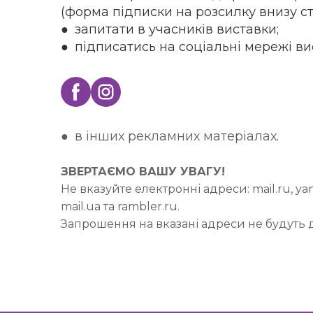
(форма підписки на розсилку внизу ст
● запитати в учасників виставки;
● підписатись на соціальні мережі ви
● в інших рекламних матеріалах.
ЗВЕРТАЄМО ВАШУ УВАГУ!
Не вказуйте електронні адреси: mail.ru, yand
mail.ua та rambler.ru.
Запрошення на вказані адреси не будуть д