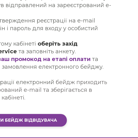
був відправлений на зареєстрований e-
дтверждення реєстрації на e-mail
ін і пароль для входу у особистий
тому кабінеті
оберіть захід
ervice
та заповніть анкету.
ваш промокод на етапі оплати
та
ь замовлення електронного бейджу.
трації електронний
бейдж приходить
ований e-mail та зберігається в
кабінеті.
И БЕЙДЖ ВІДВІДУВАЧА