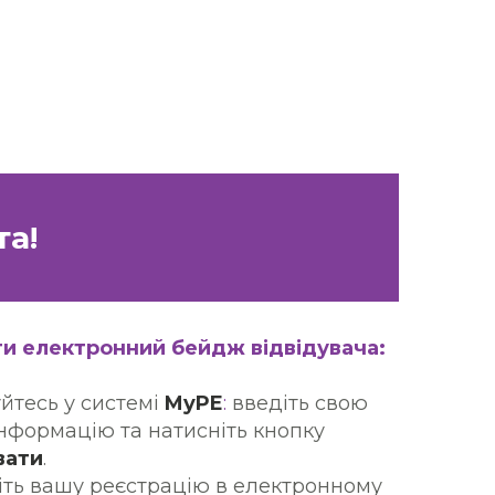
та!
ти електронний бейдж відвідувача:
уйтесь у системі
MyPE
:
введіть свою
інформацію та натисніть кнопку
вати
.
діть вашу реєстрацію в електронному