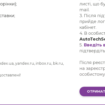
орінки);
листі, що 
mail.
ставки;
3. Після пі
прийде лог
кабінет.
4. В особис
AutoTechS
5.
Введіть 
підтвердіт
Після реєс
ex.ua, yandex.ru, inbox.ru, bk.ru,
на зареєстр
особистому 
оставлені!
ОТРИМАТ