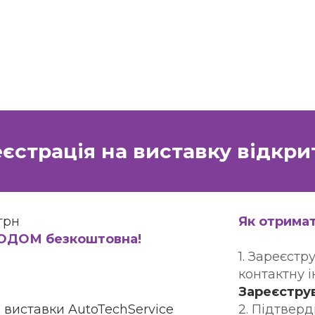
єстрація на виставку відкри
грн
Як отрима
КОДОМ безкоштовна!
1. Зареєстр
контактну 
Зареєстру
в виставки AutoTechService
2. Підтвер