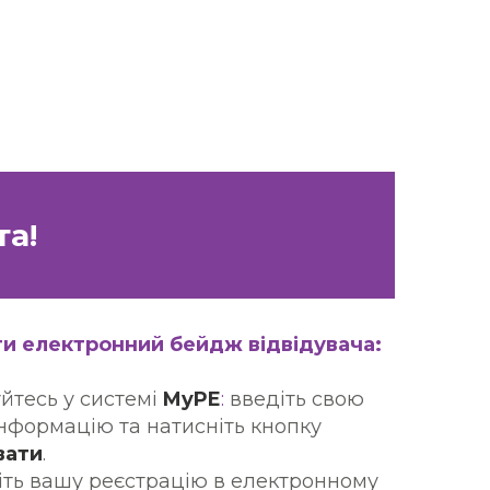
та!
ти електронний бейдж відвідувача:
уйтесь у системі
MyPE
:
введіть свою
інформацію та натисніть кнопку
вати
.
діть вашу реєстрацію в електронному