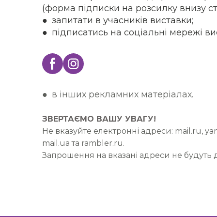
(форма підписки на розсилку внизу ст
● запитати в учасників виставки;
● підписатись на соціальні мережі ви
● в інших рекламних матеріалах.
ЗВЕРТАЄМО ВАШУ УВАГУ!
Не вказуйте електронні адреси: mail.ru, yand
mail.ua та rambler.ru.
Запрошення на вказані адреси не будуть д