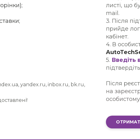
орінки);
листі, що 
mail.
ставки;
3. Після пі
прийде лог
кабінет.
4. В особис
AutoTechS
5.
Введіть 
підтвердіт
Після реєс
ex.ua, yandex.ru, inbox.ru, bk.ru,
на зареєстр
особистому 
оставлені!
ОТРИМАТ