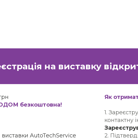
єстрація на виставку відкри
грн
Як отрима
КОДОМ безкоштовна!
1. Зареєстр
контактну 
Зареєстру
в виставки AutoTechService
2. Підтвер