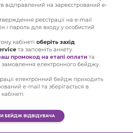
був відправлений на зареєстрований e-
дтверждення реєстрації на e-mail
ін і пароль для входу у особистий
тому кабінеті
оберіть захід
ervice
та заповніть анкету.
ваш промокод на етапі оплати
та
ь замовлення електронного бейджу.
трації електронний
бейдж приходить
ований e-mail та зберігається в
кабінеті.
И БЕЙДЖ ВІДВІДУВАЧА